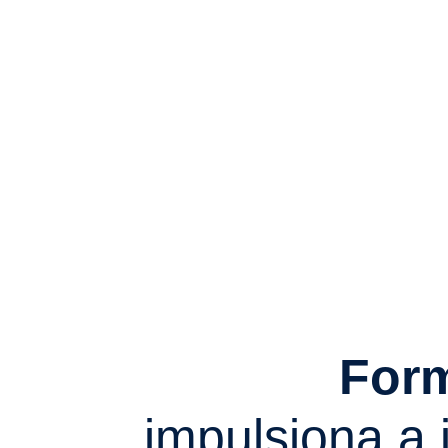
For
impulsiona a