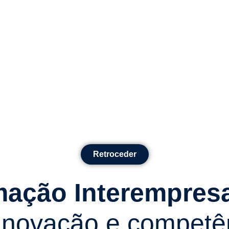
Retroceder
mação Interempres
 inovação e competên