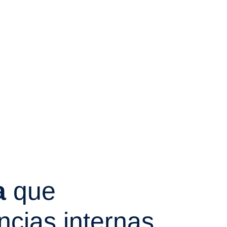
a
que
cias internas