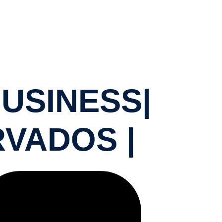
BUSINESS|
RVADOS |