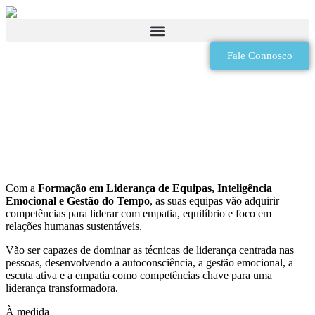
Contabilidade, Finanças e Fiscalidade
Segurança, Higiene e Saúde no Trabalho
Fale Connosco
Com a
Formação em Liderança de Equipas, Inteligência
Emocional e Gestão do Tempo
, as suas equipas vão adquirir
competências para liderar com empatia, equilíbrio e foco em
relações humanas sustentáveis.
Vão ser capazes de dominar as técnicas de liderança centrada nas
pessoas, desenvolvendo a autoconsciência, a gestão emocional, a
escuta ativa e a empatia como competências chave para uma
liderança transformadora.
À medida