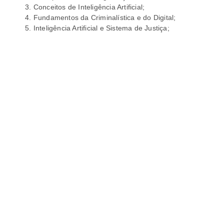
Conceitos de Inteligência Artificial;
Fundamentos da Criminalística e do Digital;
Inteligência Artificial e Sistema de Justiça;
Técnicas de Análise de Evidência Digital;
Enquadramento Operacional da
Cibersegurança;
Desenvolvimento de Soluções de Segurança
e Inteligência Artificial.
Subscrever
MANTENHA-SE A PAR DAS
NOVIDADES
SUBSCREVA A NOSSA