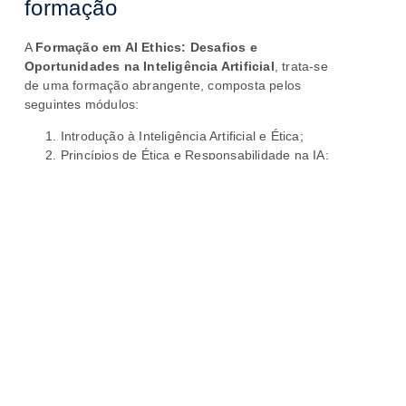
formação
A
Formação em
AI Ethics: Desafios e
Oportunidades na Inteligência Artificial
, trata-se
de uma formação abrangente, composta pelos
seguintes módulos:
Introdução à Inteligência Artificial e Ética;
Princípios de Ética e Responsabilidade na IA;
Regulação e Normas Internacionais para a
IA;
IA no Setor Empresarial e Institucional;
Desafios Futuros e Tendências em AI Ethics;
Projeto Final: Desenvolvimento de uma
Estratégia de AI Ethics.