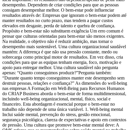
desempenho. Dependem de criar condições para que as pessoas
consigam desempenhar melhor. O bem-estar pode influenciar
resultados através de: Empresas que ignoram o bem-estar podem até
manter resultados no curto prazo, mas tendem a pagar custos
elevados em desgaste, perda de talento e quebra de confiança.
Propósito e bem-estar não substituem exigência Um erro comum é
pensar que culturas orientadas para bem-estar são menos exigentes.
Na realidade, o objetivo não é reduzir ambição, mas tornar o
desempenho mais sustentável. Uma cultura organizacional saudável
mantém: A diferença é que não usa pressão constante, medo ou
sobrecarga como principal motor de resultados. Em vez disso, cria
condições para que as equipas tenham energia, foco, motivação e
apoio para entregar melhor. Uma cultura saudável não pergunta
apenas: “Quanto conseguimos produzir?”Pergunta também:
“Durante quanto tempo conseguimos manter este desempenho sem
destruir pessoas, relações e confiança?” As dimensões do well-being
nas empresas A Formação em Well-Being para Recursos Humanos
do CRIAP Business aborda o bem-estar de forma multidimensional,
incluindo well-being organizacional, mental, físico, social e
financeiro. Esta abordagem é essencial porque o bem-estar no
trabalho não depende de uma única variável. 1. Well-being mental
Inclui saúde mental, prevenção do stress, gestão emocional,
segurança psicológica, clareza de expectativas e apoio em contextos
de pressão. Uma cultura que promove bem-estar mental deve: A