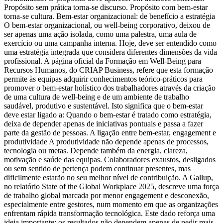
Propósito sem prática torna-se discurso. Propósito com bem-estar
torna-se cultura. Bem-estar organizacional: de benefício a estratégia
O bem-estar organizacional, ou well-being corporativo, deixou de
ser apenas uma ação isolada, como uma palestra, uma aula de
exercício ou uma campanha interna. Hoje, deve ser entendido como
uma estratégia integrada que considera diferentes dimensões da vida
profissional. A página oficial da Formação em Well-Being para
Recursos Humanos, do CRIAP Business, refere que esta formação
permite às equipas adquirir conhecimentos teórico-práticos para
promover o bem-estar holístico dos trabalhadores através da criação
de uma cultura de well-being e de um ambiente de trabalho
saudável, produtivo e sustentável. Isto significa que o bem-estar
deve estar ligado a: Quando o bem-estar é tratado como estratégia,
deixa de depender apenas de iniciativas pontuais e passa a fazer
parte da gestão de pessoas. A ligação entre bem-estar, engagement e
produtividade A produtividade não depende apenas de processos,
tecnologia ou metas. Depende também da energia, clareza,
motivação e saúde das equipas. Colaboradores exaustos, desligados
ou sem sentido de pertença podem continuar presentes, mas
dificilmente estarão no seu melhor nível de contribuição. A Gallup,
no relatório State of the Global Workplace 2025, descreve uma força
de trabalho global marcada por menor engagement e desconexão,
especialmente entre gestores, num momento em que as organizações
enfrentam rápida transformação tecnológica. Este dado reforça uma
ideia importante: os resultados não dependem apenas de pedir mais