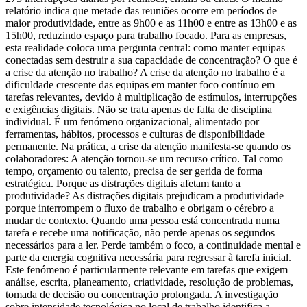
relatório indica que metade das reuniões ocorre em períodos de
maior produtividade, entre as 9h00 e as 11h00 e entre as 13h00 e as
15h00, reduzindo espaço para trabalho focado. Para as empresas,
esta realidade coloca uma pergunta central: como manter equipas
conectadas sem destruir a sua capacidade de concentração? O que é
a crise da atenção no trabalho? A crise da atenção no trabalho é a
dificuldade crescente das equipas em manter foco contínuo em
tarefas relevantes, devido à multiplicação de estímulos, interrupções
e exigências digitais. Não se trata apenas de falta de disciplina
individual. É um fenómeno organizacional, alimentado por
ferramentas, hábitos, processos e culturas de disponibilidade
permanente. Na prática, a crise da atenção manifesta-se quando os
colaboradores: A atenção tornou-se um recurso crítico. Tal como
tempo, orçamento ou talento, precisa de ser gerida de forma
estratégica. Porque as distrações digitais afetam tanto a
produtividade? As distrações digitais prejudicam a produtividade
porque interrompem o fluxo de trabalho e obrigam o cérebro a
mudar de contexto. Quando uma pessoa está concentrada numa
tarefa e recebe uma notificação, não perde apenas os segundos
necessários para a ler. Perde também o foco, a continuidade mental e
parte da energia cognitiva necessária para regressar à tarefa inicial.
Este fenómeno é particularmente relevante em tarefas que exigem
análise, escrita, planeamento, criatividade, resolução de problemas,
tomada de decisão ou concentração prolongada. A investigação
sobre intensidade tecnológica no local de trabalho identifica a