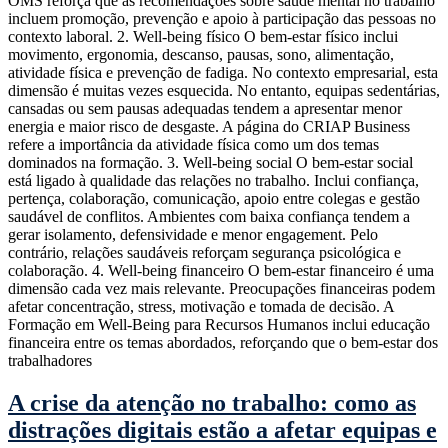
OMS reforça que as recomendações sobre saúde mental no trabalho
incluem promoção, prevenção e apoio à participação das pessoas no
contexto laboral. 2. Well-being físico O bem-estar físico inclui
movimento, ergonomia, descanso, pausas, sono, alimentação,
atividade física e prevenção de fadiga. No contexto empresarial, esta
dimensão é muitas vezes esquecida. No entanto, equipas sedentárias,
cansadas ou sem pausas adequadas tendem a apresentar menor
energia e maior risco de desgaste. A página do CRIAP Business
refere a importância da atividade física como um dos temas
dominados na formação. 3. Well-being social O bem-estar social
está ligado à qualidade das relações no trabalho. Inclui confiança,
pertença, colaboração, comunicação, apoio entre colegas e gestão
saudável de conflitos. Ambientes com baixa confiança tendem a
gerar isolamento, defensividade e menor engagement. Pelo
contrário, relações saudáveis reforçam segurança psicológica e
colaboração. 4. Well-being financeiro O bem-estar financeiro é uma
dimensão cada vez mais relevante. Preocupações financeiras podem
afetar concentração, stress, motivação e tomada de decisão. A
Formação em Well-Being para Recursos Humanos inclui educação
financeira entre os temas abordados, reforçando que o bem-estar dos
trabalhadores
A crise da atenção no trabalho: como as
distrações digitais estão a afetar equipas e