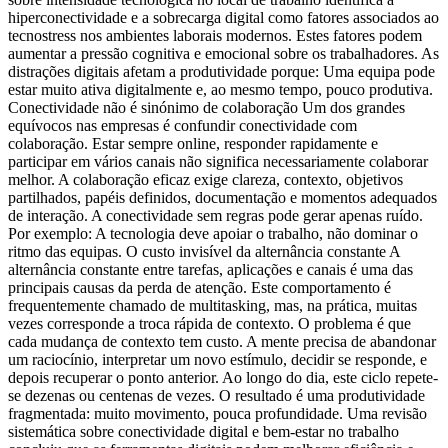
hiperconectividade e a sobrecarga digital como fatores associados ao
tecnostress nos ambientes laborais modernos. Estes fatores podem
aumentar a pressão cognitiva e emocional sobre os trabalhadores. As
distrações digitais afetam a produtividade porque: Uma equipa pode
estar muito ativa digitalmente e, ao mesmo tempo, pouco produtiva.
Conectividade não é sinónimo de colaboração Um dos grandes
equívocos nas empresas é confundir conectividade com
colaboração. Estar sempre online, responder rapidamente e
participar em vários canais não significa necessariamente colaborar
melhor. A colaboração eficaz exige clareza, contexto, objetivos
partilhados, papéis definidos, documentação e momentos adequados
de interação. A conectividade sem regras pode gerar apenas ruído.
Por exemplo: A tecnologia deve apoiar o trabalho, não dominar o
ritmo das equipas. O custo invisível da alternância constante A
alternância constante entre tarefas, aplicações e canais é uma das
principais causas da perda de atenção. Este comportamento é
frequentemente chamado de multitasking, mas, na prática, muitas
vezes corresponde a troca rápida de contexto. O problema é que
cada mudança de contexto tem custo. A mente precisa de abandonar
um raciocínio, interpretar um novo estímulo, decidir se responde, e
depois recuperar o ponto anterior. Ao longo do dia, este ciclo repete-
se dezenas ou centenas de vezes. O resultado é uma produtividade
fragmentada: muito movimento, pouca profundidade. Uma revisão
sistemática sobre conectividade digital e bem-estar no trabalho