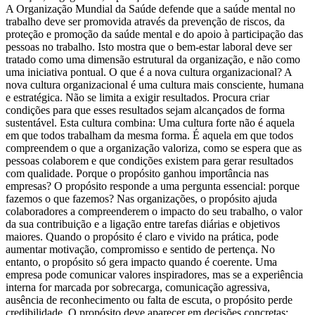
A Organização Mundial da Saúde defende que a saúde mental no
trabalho deve ser promovida através da prevenção de riscos, da
proteção e promoção da saúde mental e do apoio à participação das
pessoas no trabalho. Isto mostra que o bem-estar laboral deve ser
tratado como uma dimensão estrutural da organização, e não como
uma iniciativa pontual. O que é a nova cultura organizacional? A
nova cultura organizacional é uma cultura mais consciente, humana
e estratégica. Não se limita a exigir resultados. Procura criar
condições para que esses resultados sejam alcançados de forma
sustentável. Esta cultura combina: Uma cultura forte não é aquela
em que todos trabalham da mesma forma. É aquela em que todos
compreendem o que a organização valoriza, como se espera que as
pessoas colaborem e que condições existem para gerar resultados
com qualidade. Porque o propósito ganhou importância nas
empresas? O propósito responde a uma pergunta essencial: porque
fazemos o que fazemos? Nas organizações, o propósito ajuda
colaboradores a compreenderem o impacto do seu trabalho, o valor
da sua contribuição e a ligação entre tarefas diárias e objetivos
maiores. Quando o propósito é claro e vivido na prática, pode
aumentar motivação, compromisso e sentido de pertença. No
entanto, o propósito só gera impacto quando é coerente. Uma
empresa pode comunicar valores inspiradores, mas se a experiência
interna for marcada por sobrecarga, comunicação agressiva,
ausência de reconhecimento ou falta de escuta, o propósito perde
credibilidade. O propósito deve aparecer em decisões concretas: