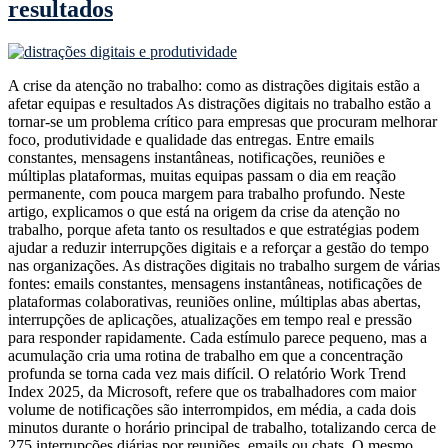
resultados
A crise da atenção no trabalho: como as distrações digitais estão a
afetar equipas e resultados As distrações digitais no trabalho estão a
tornar-se um problema crítico para empresas que procuram melhorar
foco, produtividade e qualidade das entregas. Entre emails
constantes, mensagens instantâneas, notificações, reuniões e
múltiplas plataformas, muitas equipas passam o dia em reação
permanente, com pouca margem para trabalho profundo. Neste
artigo, explicamos o que está na origem da crise da atenção no
trabalho, porque afeta tanto os resultados e que estratégias podem
ajudar a reduzir interrupções digitais e a reforçar a gestão do tempo
nas organizações. As distrações digitais no trabalho surgem de várias
fontes: emails constantes, mensagens instantâneas, notificações de
plataformas colaborativas, reuniões online, múltiplas abas abertas,
interrupções de aplicações, atualizações em tempo real e pressão
para responder rapidamente. Cada estímulo parece pequeno, mas a
acumulação cria uma rotina de trabalho em que a concentração
profunda se torna cada vez mais difícil. O relatório Work Trend
Index 2025, da Microsoft, refere que os trabalhadores com maior
volume de notificações são interrompidos, em média, a cada dois
minutos durante o horário principal de trabalho, totalizando cerca de
275 interrupções diárias por reuniões, emails ou chats. O mesmo