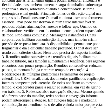
concluiu que as ferramentas digitais podem melhorar eficiência e
flexibilidade, mas também aumentar carga de trabalho, sobrecarga
cognitiva e stress, sobretudo quando a conectividade se torna
prolongada e mal gerida. Principais fontes de distração digital nas
empresas 1. Email constante O email continua a ser uma ferramenta
essencial, mas pode transformar-se num fluxo interminável de
pedidos, cópias, atualizações, anexos e follow-ups. Quando os
colaboradores verificam email continuamente, perdem capacidade
de foco. Problemas comuns: 2. Mensagens instantâneas Chats
corporativos facilitam comunicação rápida, mas também criam
pressão de resposta imediata. A disponibilidade permanente pode
fragmentar o dia e dificultar trabalho profundo. O chat deve ser
usado com critérios claros. Nem tudo precisa de resposta imediata.
3. Reuniões online sucessivas As reuniões digitais facilitaram o
trabalho híbrido, mas também aumentaram a tendência para agendar
encontros com pouca preparação. Reuniões consecutivas reduzem
pausas, aumentam fadiga e retiram tempo de execução. 4.
Notificações de múltiplas plataformas Ferramentas de projeto,
calendários, CRM, email, chat, documentos partilhados e aplicações
internas competem pela atenção. Se todas notificam ao mesmo
tempo, o colaborador passa a reagir ao sistema, em vez de gerir o
seu trabalho. 5. Redes sociais e navegação dispersa Mesmo quando
não fazem parte do trabalho, redes sociais e navegação informal
podem interromper a atenção. Em funções ligadas a marketing,
comunicação ou atendimento, o desafio é ainda maior porque estas