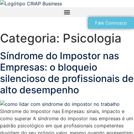
Contabilidade, Finanças e Fiscalidade
Gestão e Recursos Humanos
Medicina, Saúde e Enfermagem
Segurança, Higiene e Saúde no Trabalho
Fale Connosco
Categoria:
Psicologia
Síndrome do Impostor nas
Empresas: o bloqueio
silencioso de profissionais de
alto desempenho
Síndrome do Impostor nas Empresas: sinais, impacto e
como superar A síndrome do impostor nas empresas é um
padrão psicológico em que profissionais competentes
duvidam do seu próprio valor, mesmo quando apresentam