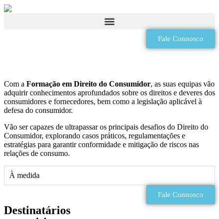
Contabilidade, Finanças e Fiscalidade
Segurança, Higiene e Saúde no Trabalho
Fale Connosco
Com a
Formação em Direito do Consumidor
, as suas equipas vão
adquirir conhecimentos aprofundados sobre os direitos e deveres dos
consumidores e fornecedores, bem como a legislação aplicável à
defesa do consumidor.
Vão ser capazes de ultrapassar os principais desafios do Direito do
Consumidor, explorando casos práticos, regulamentações e
estratégias para garantir conformidade e mitigação de riscos nas
relações de consumo.
À medida
Fale Connosco
Destinatários